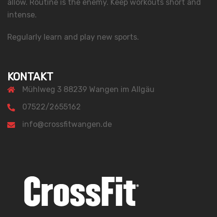
allow. Routine is the enemy. Keep workouts short and
intense.
Regularly learn and play new sports.
KONTAKT
Mühlweg 3 88239 Wangen im Allgäu
07522/2655162
info@crossfitwangen.de