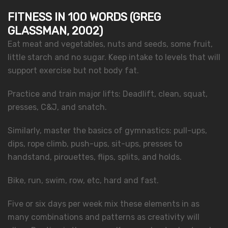
FITNESS IN 100 WORDS (GREG
GLASSMAN, 2002)
Eat meat and vegetables, nuts and seeds, some fruit,
little starch and no sugar. Keep intake to levels that will
support exercise but not body fat.
Practice and train major lifts: Deadlift, clean, squat,
presses, C&J, and snatch.
Similarly, master the basics of gymnastics: pull-ups,
dips, rope climb, push-ups, sit-ups, presses to
handstand, pirouettes, flips, splits, and holds.
Bike, run, swim, row, etc, hard and fast.
Five or six days per week mix these elements in as
many combinations and patterns as creativity will